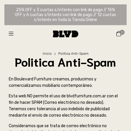
25% OFF y 3 cuotas s/interés con link de pago // 15%
OFF y 6 cuotas s/interés con link de pago // 12 cuotas
s/interés en toda la Tienda Online
0
Inicio
>
Politica Anti-Spam
Politica Anti-Spam
En Boulevard Furniture creamos, producimos y
comercializamos mobiliario contemporáneo.
Esta web NO permite el uso de blvdfurniture.com.ar con el
fin de hacer SPAM (Correo electrónico no deseado).
Tenemos cero tolerancia al uso indebido de publicidad
mediante el envío de correo electrónico no deseado.
Consideramos que se trata de correo electrónico no